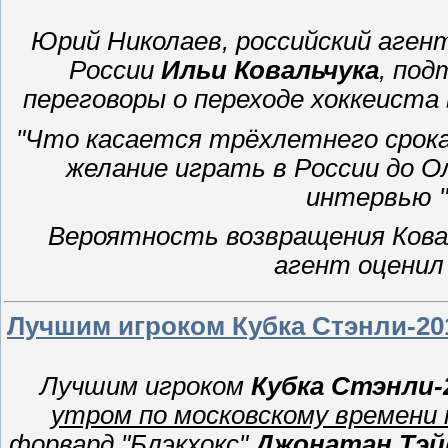
Юрий Николаев, российский аге
России
Ильи Ковальчука
, под
переговоры о переходе хоккеиста 
"Что касается трёхлетнего срока
желание играть в
России до О
интервью "
Вероятность возвращения Ковал
агент оценил
Лучшим игроком Кубка Стэнли-20
Лучшим игроком
Кубка Стэнли-
утром по московскому времени 
форвард "Блэкхокс"
Джонатан Тэй