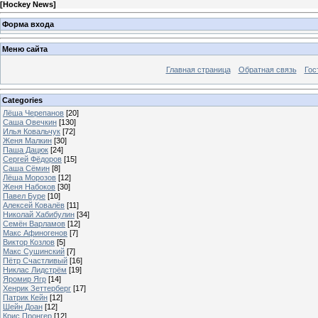
[
Hockey News
]
Форма входа
Меню сайта
Главная страница
Обратная связь
Гос
Categories
Лёша Черепанов
[20]
Саша Овечкин
[130]
Илья Ковальчук
[72]
Женя Малкин
[30]
Паша Дацюк
[24]
Сергей Фёдоров
[15]
Саша Сёмин
[8]
Лёша Морозов
[12]
Женя Набоков
[30]
Павел Буре
[10]
Алексей Ковалёв
[11]
Николай Хабибулин
[34]
Семён Варламов
[12]
Макс Афиногенов
[7]
Виктор Козлов
[5]
Макс Сушинский
[7]
Пётр Счастливый
[16]
Никлас Лидстрём
[19]
Яромир Ягр
[14]
Хенрик Зеттерберг
[17]
Патрик Кейн
[12]
Шейн Доан
[12]
Крис Пронгер
[12]