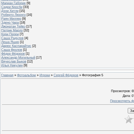
Мариан Габорик
[9]
Сидни Кросби
[33]
Дэни Хитли
[15]
Роберто Люонго
[16]
Раян Миллер
[9]
Здено Чара
[18]
Джонатан Тейвз
[17]
Патрик Марло
[32]
Кори Перри
[7]
Саша Радулов
[4]
Леша Яшин
[1]
Дарюс Каспарайтис
[2]
Саша Фролов
[1]
Фёдор Фёдоров
[1]
Александр Могильный
[17]
Вячеслав Быков
[12]
Илья Никулин
[9]
Главная
»
Фотоальбом
»
Игроки
»
Сергей Фёдоров
» Фотография 5
Просмотров
: 6
Дата
: 
Просмотреть ф