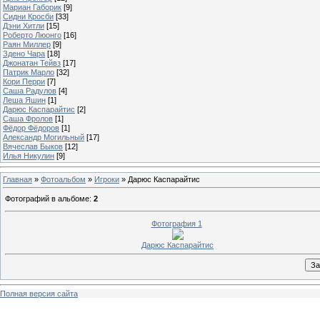
Мариан Габорик
[9]
Сидни Кросби
[33]
Дэни Хитли
[15]
Роберто Люонго
[16]
Раян Миллер
[9]
Здено Чара
[18]
Джонатан Тейвз
[17]
Патрик Марло
[32]
Кори Перри
[7]
Саша Радулов
[4]
Леша Яшин
[1]
Дарюс Каспарайтис
[2]
Саша Фролов
[1]
Фёдор Фёдоров
[1]
Александр Могильный
[17]
Вячеслав Быков
[12]
Илья Никулин
[9]
Главная
»
Фотоальбом
»
Игроки
» Дарюс Каспарайтис
Фотографий в альбоме
:
2
Фотография 1
Дарюс Каспарайтис
Полная версия сайта