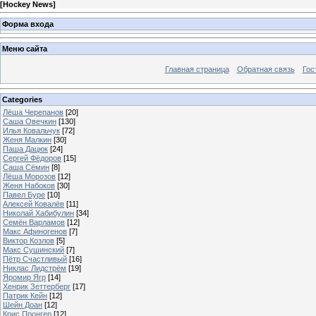
[
Hockey News
]
Форма входа
Меню сайта
Главная страница
Обратная связь
Гос
Categories
Лёша Черепанов
[20]
Саша Овечкин
[130]
Илья Ковальчук
[72]
Женя Малкин
[30]
Паша Дацюк
[24]
Сергей Фёдоров
[15]
Саша Сёмин
[8]
Лёша Морозов
[12]
Женя Набоков
[30]
Павел Буре
[10]
Алексей Ковалёв
[11]
Николай Хабибулин
[34]
Семён Варламов
[12]
Макс Афиногенов
[7]
Виктор Козлов
[5]
Макс Сушинский
[7]
Пётр Счастливый
[16]
Никлас Лидстрём
[19]
Яромир Ягр
[14]
Хенрик Зеттерберг
[17]
Патрик Кейн
[12]
Шейн Доан
[12]
Крис Пронгер
[12]