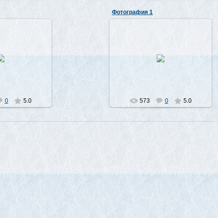
Фотография 1
7.2010
07.07.2010
Лео
Лео
0
5.0
573
0
5.0