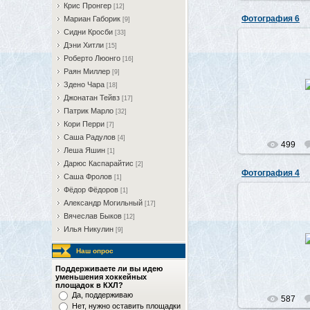
Крис Пронгер
[12]
Фотография 6
Мариан Габорик
[9]
Сидни Кросби
[33]
Дэни Хитли
[15]
Роберто Люонго
[16]
Раян Миллер
[9]
07.0
Здено Чара
[18]
Джонатан Тейвз
[17]
Патрик Марло
[32]
Кори Перри
[7]
Саша Радулов
[4]
499
Леша Яшин
[1]
Дарюс Каспарайтис
[2]
Фотография 4
Саша Фролов
[1]
Фёдор Фёдоров
[1]
Александр Могильный
[17]
Вячеслав Быков
[12]
07.0
Илья Никулин
[9]
Наш опрос
Поддерживаете ли вы идею
уменьшения хоккейных
площадок в КХЛ?
Да, поддерживаю
587
Нет, нужно оставить площадки