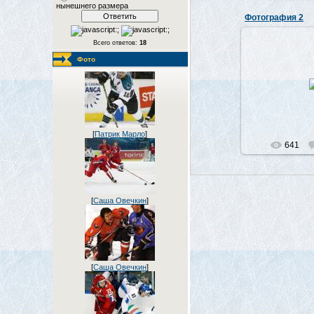
нынешнего размера
Фотография 2
Всего ответов:
18
Фото
07.0
[
Патрик Марло
]
641
[
Саша Овечкин
]
[
Саша Овечкин
]