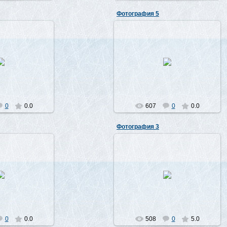
Фотография 5
7.2010
07.07.2010
Лео
Лео
0
0.0
607
0
0.0
Фотография 3
7.2010
07.07.2010
Лео
Лео
0
0.0
508
0
5.0