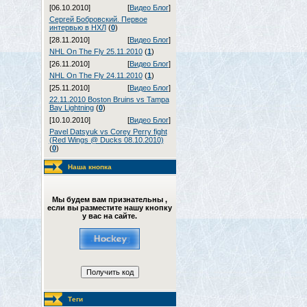
[06.10.2010]
[
Видео Блог
]
Сергей Бобровский. Первое
интервью в НХЛ
(
0
)
[28.11.2010]
[
Видео Блог
]
NHL On The Fly 25.11.2010
(
1
)
[26.11.2010]
[
Видео Блог
]
NHL On The Fly 24.11.2010
(
1
)
[25.11.2010]
[
Видео Блог
]
22.11.2010 Boston Bruins vs Tampa
Bay Lightning
(
0
)
[10.10.2010]
[
Видео Блог
]
Pavel Datsyuk vs Corey Perry fight
(Red Wings @ Ducks 08.10.2010)
(
0
)
Наша кнопка
Мы будем вам признательны ,
если вы разместите нашу кнопку
у вас на сайте.
Теги