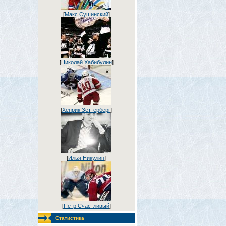
[
Макс Сушинский
]
[
Николай Хабибулин
]
[
Хенрик Зеттерберг
]
[
Илья Никулин
]
[
Пётр Счастливый
]
Статистика