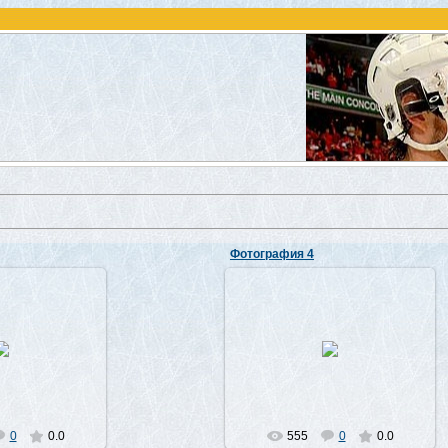
Фотография 4
7.2010
07.07.2010
Лео
Лео
0
0.0
555
0
0.0