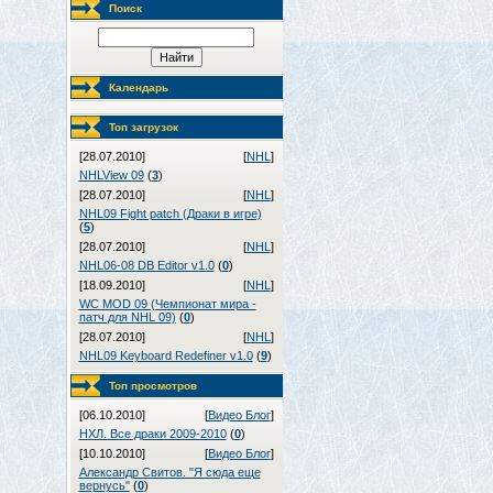
Поиск
Календарь
Топ загрузок
[28.07.2010]
[
NHL
]
NHLView 09
(
3
)
[28.07.2010]
[
NHL
]
NHL09 Fight patch (Драки в игре)
(
5
)
[28.07.2010]
[
NHL
]
NHL06-08 DB Editor v1.0
(
0
)
[18.09.2010]
[
NHL
]
WC MOD 09 (Чемпионат мира -
патч для NHL 09)
(
0
)
[28.07.2010]
[
NHL
]
NHL09 Keyboard Redefiner v1.0
(
9
)
Топ просмотров
[06.10.2010]
[
Видео Блог
]
НХЛ. Все драки 2009-2010
(
0
)
[10.10.2010]
[
Видео Блог
]
Александр Свитов. "Я сюда еще
вернусь"
(
0
)