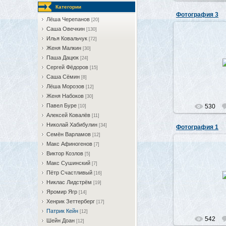
Категории
Фотография 3
Лёша Черепанов
[20]
Саша Овечкин
[130]
Илья Ковальчук
[72]
Женя Малкин
[30]
07.0
Паша Дацюк
[24]
Сергей Фёдоров
[15]
Саша Сёмин
[8]
Лёша Морозов
[12]
Женя Набоков
[30]
Павел Буре
530
[10]
Алексей Ковалёв
[11]
Николай Хабибулин
[34]
Фотография 1
Семён Варламов
[12]
Макс Афиногенов
[7]
Виктор Козлов
[5]
Макс Сушинский
[7]
07.0
Пётр Счастливый
[16]
Никлас Лидстрём
[19]
Яромир Ягр
[14]
Хенрик Зеттерберг
[17]
Патрик Кейн
[12]
542
Шейн Доан
[12]