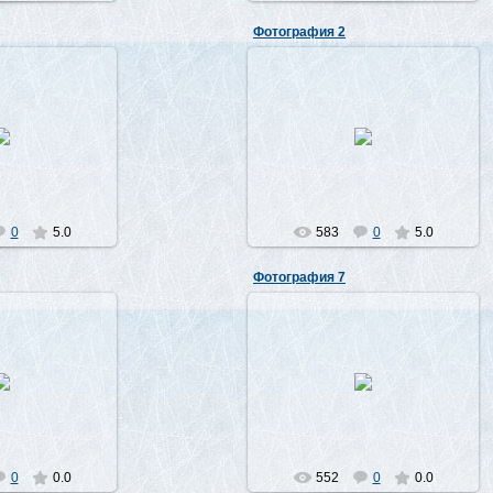
Фотография 2
7.2010
07.07.2010
Лео
Лео
0
5.0
583
0
5.0
Фотография 7
7.2010
07.07.2010
Лео
Лео
0
0.0
552
0
0.0