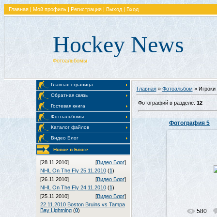
Главная
|
Мой профиль
|
Регистрация
|
Выход
|
Вход
Hockey News
Фотоальбомы
Главная страница
Главная
»
Фотоальбом
» Игроки
Обратная связь
Фотографий в разделе
:
12
Гостевая книга
Фотоальбомы
Фотография 5
Каталог файлов
Видео Блог
Новое в Блоге
07.0
[28.11.2010]
[
Видео Блог
]
NHL On The Fly 25.11.2010
(
1
)
[26.11.2010]
[
Видео Блог
]
NHL On The Fly 24.11.2010
(
1
)
[25.11.2010]
[
Видео Блог
]
22.11.2010 Boston Bruins vs Tampa
Bay Lightning
(
0
)
580