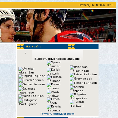
Четверг, 06.08.2026, 11:16
Язык сайта
Выбрать язык / Select language:
Spanish
Belarusian
Ukranian
Danish
Latvian
English
Greek
French
Chinese
Finnish
German
Korean
Serbian
Japanese
Arabic
Italian
Bulgarian
Czech
Portuguese
Turkish
Estonian
Получить кнопку|Get button