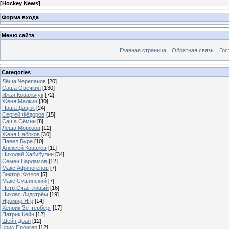
[
Hockey News
]
Форма входа
Меню сайта
Главная страница
Обратная связь
Гос
Categories
Лёша Черепанов
[20]
Саша Овечкин
[130]
Илья Ковальчук
[72]
Женя Малкин
[30]
Паша Дацюк
[24]
Сергей Фёдоров
[15]
Саша Сёмин
[8]
Лёша Морозов
[12]
Женя Набоков
[30]
Павел Буре
[10]
Алексей Ковалёв
[11]
Николай Хабибулин
[34]
Семён Варламов
[12]
Макс Афиногенов
[7]
Виктор Козлов
[5]
Макс Сушинский
[7]
Пётр Счастливый
[16]
Никлас Лидстрём
[19]
Яромир Ягр
[14]
Хенрик Зеттерберг
[17]
Патрик Кейн
[12]
Шейн Доан
[12]
Крис Пронгер
[12]