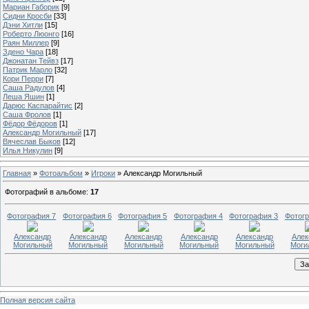
Мариан Габорик
[9]
Сидни Кросби
[33]
Дэни Хитли
[15]
Роберто Люонго
[16]
Раян Миллер
[9]
Здено Чара
[18]
Джонатан Тейвз
[17]
Патрик Марло
[32]
Кори Перри
[7]
Саша Радулов
[4]
Леша Яшин
[1]
Дарюс Каспарайтис
[2]
Саша Фролов
[1]
Фёдор Фёдоров
[1]
Александр Могильный
[17]
Вячеслав Быков
[12]
Илья Никулин
[9]
Главная
»
Фотоальбом
»
Игроки
» Александр Могильный
Фотографий в альбоме
:
17
Фотография 7
Фотография 6
Фотография 5
Фотография 4
Фотография 3
Фотог
Александр
Александр
Александр
Александр
Александр
Алек
Могильный
Могильный
Могильный
Могильный
Могильный
Моги
Полная версия сайта