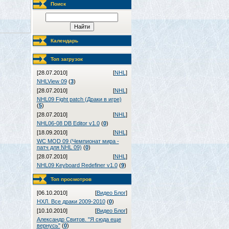
Поиск
Календарь
Топ загрузок
[28.07.2010]
[
NHL
]
NHLView 09
(
3
)
[28.07.2010]
[
NHL
]
NHL09 Fight patch (Драки в игре)
(
5
)
[28.07.2010]
[
NHL
]
NHL06-08 DB Editor v1.0
(
0
)
[18.09.2010]
[
NHL
]
WC MOD 09 (Чемпионат мира -
патч для NHL 09)
(
0
)
[28.07.2010]
[
NHL
]
NHL09 Keyboard Redefiner v1.0
(
9
)
Топ просмотров
[06.10.2010]
[
Видео Блог
]
НХЛ. Все драки 2009-2010
(
0
)
[10.10.2010]
[
Видео Блог
]
Александр Свитов. "Я сюда еще
вернусь"
(
0
)