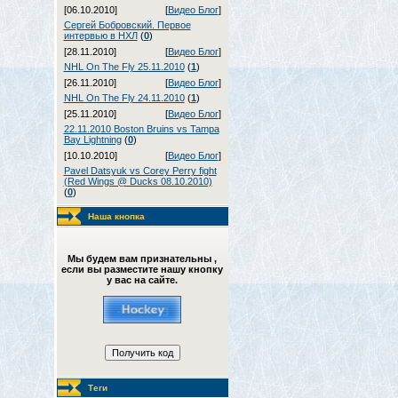
[06.10.2010]
[
Видео Блог
]
Сергей Бобровский. Первое
интервью в НХЛ
(
0
)
[28.11.2010]
[
Видео Блог
]
NHL On The Fly 25.11.2010
(
1
)
[26.11.2010]
[
Видео Блог
]
NHL On The Fly 24.11.2010
(
1
)
[25.11.2010]
[
Видео Блог
]
22.11.2010 Boston Bruins vs Tampa
Bay Lightning
(
0
)
[10.10.2010]
[
Видео Блог
]
Pavel Datsyuk vs Corey Perry fight
(Red Wings @ Ducks 08.10.2010)
(
0
)
Наша кнопка
Мы будем вам признательны ,
если вы разместите нашу кнопку
у вас на сайте.
Теги