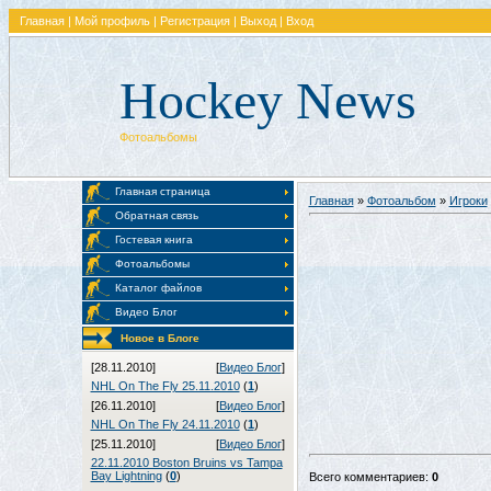
Главная
|
Мой профиль
|
Регистрация
|
Выход
|
Вход
Hockey News
Фотоальбомы
Главная страница
Главная
»
Фотоальбом
»
Игроки
Обратная связь
Гостевая книга
Фотоальбомы
Каталог файлов
Видео Блог
Новое в Блоге
[28.11.2010]
[
Видео Блог
]
NHL On The Fly 25.11.2010
(
1
)
[26.11.2010]
[
Видео Блог
]
NHL On The Fly 24.11.2010
(
1
)
[25.11.2010]
[
Видео Блог
]
22.11.2010 Boston Bruins vs Tampa
Bay Lightning
(
0
)
Всего комментариев
:
0