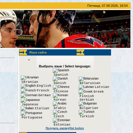
Пятница, 07.08.2026, 18:54
Язык сайта
Выбрать язык / Select language:
Spanish
Ukranian
Danish
Belarusian
English
Latvian
French
Chinese
Greek
German
Finnish
Korean
Serbian
Japanese
Arabic
Bulgarian
Italian
Czech
Turkish
Portuguese
Estonian
Получить кнопку|Get button