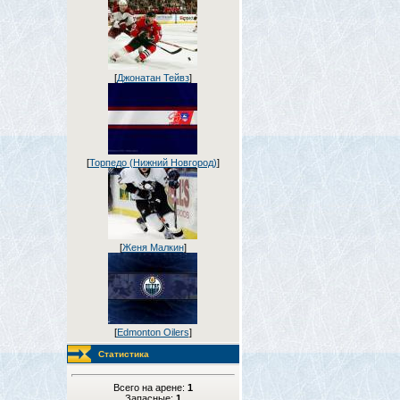
[
Джонатан Тейвз
]
[
Торпедо (Нижний Новгород)
]
[
Женя Малкин
]
[
Edmonton Oilers
]
Статистика
Всего на арене:
1
Запасные:
1