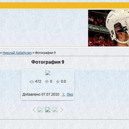
»
Николай Хабибулин
» Фотография 9
Фотография 9
472
0
0.0
В реальном размере
Добавлено
07.07.2010
Лео
520x398
/ 59.0Kb