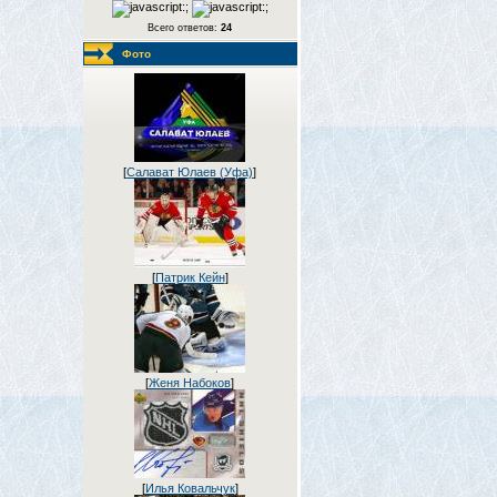
Всего ответов:
24
Фото
[
Салават Юлаев (Уфа)
]
[
Патрик Кейн
]
[
Женя Набоков
]
[
Илья Ковальчук
]