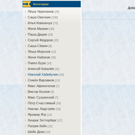
Категории
Доба
Лёша Черепанов
[20]
Саша Овечкин
[130]
Илья Ковальчук
[72]
Женя Малкин
[30]
Паша Дацюк
[24]
Сергей Фёдоров
[15]
Саша Сёмин
[8]
Лёша Морозов
[12]
Женя Набоков
[30]
Павел Буре
[10]
Алексей Ковалёв
[11]
Николай Хабибулин
[34]
Семён Варламов
[12]
Макс Афиногенов
[7]
Виктор Козлов
[5]
Макс Сушинский
[7]
Пётр Счастливый
[16]
Никлас Лидстрём
[19]
Яромир Ягр
[14]
Хенрик Зеттерберг
[17]
Патрик Кейн
[12]
Шейн Доан
[12]