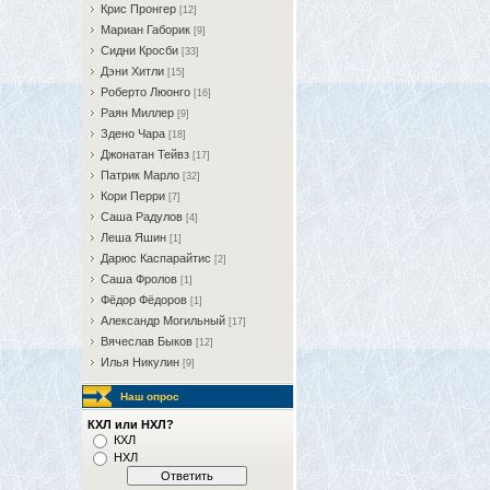
Крис Пронгер
[12]
Мариан Габорик
[9]
Сидни Кросби
[33]
Дэни Хитли
[15]
Роберто Люонго
[16]
Раян Миллер
[9]
Здено Чара
[18]
Джонатан Тейвз
[17]
Патрик Марло
[32]
Кори Перри
[7]
Саша Радулов
[4]
Леша Яшин
[1]
Дарюс Каспарайтис
[2]
Саша Фролов
[1]
Фёдор Фёдоров
[1]
Александр Могильный
[17]
Вячеслав Быков
[12]
Илья Никулин
[9]
Наш опрос
КХЛ или НХЛ?
КХЛ
НХЛ