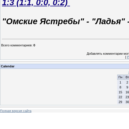
1:3 (1:1, 0:0, 0:2)
"Омские Ястребы" - "Ладья" -
Всего комментариев
:
0
Добавлять комментарии могу
[
Р
Calendar
Пн
Вт
1
2
8
9
15
16
22
23
29
30
Полная версия сайта