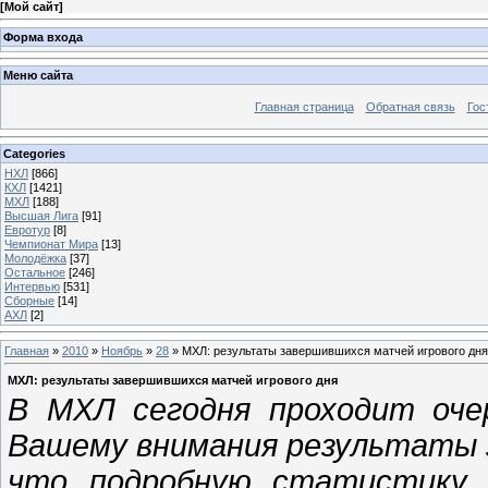
[
Мой сайт
]
Форма входа
Меню сайта
Главная страница
Обратная связь
Гос
Categories
НХЛ
[866]
КХЛ
[1421]
МХЛ
[188]
Высшая Лига
[91]
Евротур
[8]
Чемпионат Мира
[13]
Молодёжка
[37]
Остальное
[246]
Интервью
[531]
Сборные
[14]
АХЛ
[2]
Главная
»
2010
»
Ноябрь
»
28
» МХЛ: результаты завершившихся матчей игрового дня
МХЛ: результаты завершившихся матчей игрового дня
В МХЛ сегодня проходит оче
Вашему внимания результаты 
что подробную статистику 